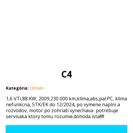
C4
Kategória:
Citroën
1,6 VTi,88 KW, 2009,230 000 km,klíma,abs,pal.PC, klima
nefunkcna, STK/EK do 12/2024, po vymene naplni a
rozvodov, motor po zohriati vynechava- potrebuje
servisaka ktory tomu rozumie.dohoda ista!!!!!