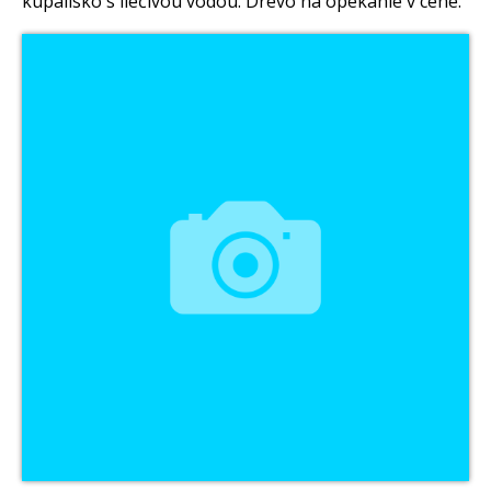
kúpalisko s liečivou vodou. Drevo na opekanie v cene.