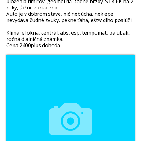
uloženia tlmičov, geometria, zadné brzdy. STK,EK na 2
roky, ťažné zariadenie.
Auto je v dobrom stave, nič nebúcha, neklepe,
nevydáva čudné zvuky, pekne ťahá, eštw dlho poslúži
Klíma, el.okná, centrál, abs, esp, tempomat, palubak..
ročná dialničná známka.
Cena 2400plus dohoda