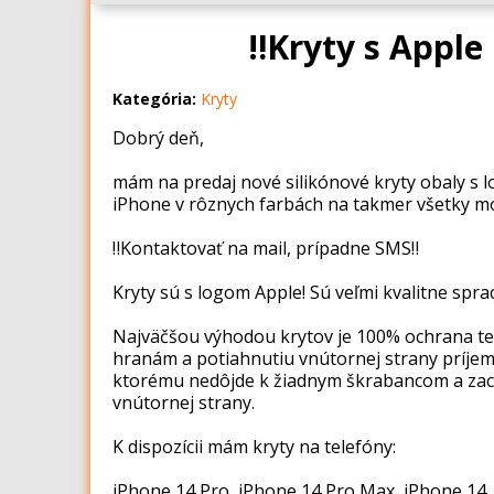
‼️Kryty s Appl
Kategória:
Kryty
Dobrý deň,
mám na predaj nové silikónové kryty obaly s 
iPhone v rôznych farbách na takmer všetky mo
‼️Kontaktovať na mail, prípadne SMS‼️
Kryty sú s logom Apple! Sú veľmi kvalitne spra
Najväčšou výhodou krytov je 100% ochrana t
hranám a potiahnutiu vnútornej strany príj
ktorému nedôjde k žiadnym škrabancom a zac
vnútornej strany.
K dispozícii mám kryty na telefóny:
iPhone 14 Pro, iPhone 14 Pro Max, iPhone 14,