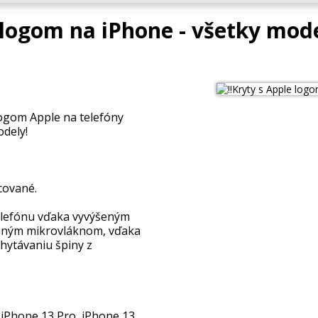
e logom na iPhone - všetky mode
logom Apple na telefóny
dely!
cované.
elefónu vďaka vyvýšeným
emným mikrovláknom, vďaka
hytávaniu špiny z
 iPhone 13 Pro, iPhone 13