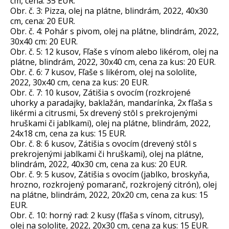
cm, cena: 35 EUR.
Obr. č. 3: Pizza, olej na plátne, blindrám, 2022, 40x30
cm, cena: 20 EUR.
Obr. č. 4: Pohár s pivom, olej na plátne, blindrám, 2022,
30x40 cm: 20 EUR.
Obr. č. 5: 12 kusov, Fľaše s vínom alebo likérom, olej na
plátne, blindrám, 2022, 30x40 cm, cena za kus: 20 EUR.
Obr. č. 6: 7 kusov, Fľaše s likérom, olej na sololite,
2022, 30x40 cm, cena za kus: 20 EUR.
Obr. č. 7: 10 kusov, Zátišia s ovocím (rozkrojené
uhorky a paradajky, baklažán, mandarínka, 2x fľaša s
likérmi a citrusmi, 5x drevený stôl s prekrojenými
hruškami či jablkami), olej na plátne, blindrám, 2022,
24x18 cm, cena za kus: 15 EUR.
Obr. č. 8: 6 kusov, Zátišia s ovocím (drevený stôl s
prekrojenými jablkami či hruškami), olej na plátne,
blindrám, 2022, 40x30 cm, cena za kus: 20 EUR.
Obr. č. 9: 5 kusov, Zátišia s ovocím (jablko, broskyňa,
hrozno, rozkrojený pomaranč, rozkrojený citrón), olej
na plátne, blindrám, 2022, 20x20 cm, cena za kus: 15
EUR.
Obr. č. 10: horný rad: 2 kusy (fľaša s vínom, citrusy),
olej na sololite, 2022, 20x30 cm, cena za kus: 15 EUR.