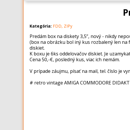
P
Kategória:
FDD, ZIPy
Predám box na diskety 3,5”, nový - nikdy nepou
(box na obrázku bol iný kus rozbalený len na f
diskiet.
K boxu je 6ks oddelovačov diskiet. Je uzamykat
Cena 50,-€, posledný kus, viac ich nemám.
V prípade záujmu, písať na mail, tel. číslo je v
# retro vintage AMIGA COMMODORE DIDAKTI