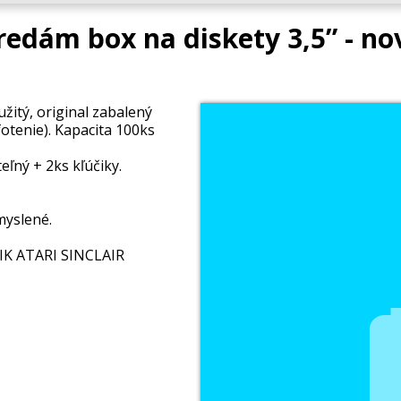
redám box na diskety 3,5” - no
žitý, original zabalený
otenie). Kapacita 100ks
eľný + 2ks kľúčiky.
ymyslené.
K ATARI SINCLAIR