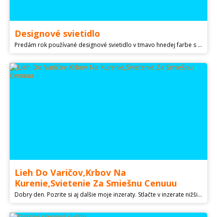
Designové svietidlo
Predám rok používané designové svietidlo v tmavo hnedej farbe s priemerom 40 cm. Svietidlo je bez poškodení. Pôvodná cena bola 320€. Osobný odber MT, ZA.
Lieh Do Varičov,Krbov Na
Kurenie,Svietenie Za Smiešnu Cenuuu
Dobry den. Pozrite si aj dalšie moje inzeraty. Stlačte v inzerate nižšie na meno Gastrotovar a zobrazia sa Vam všetky moje gastro inzeraty. Predam osobne alebo možem poslať aj poštou. Popis : Predam lieh vhodny do liehovych varičov alebo krbov . Lieh je vhodny aj na dalšie využitie ako napriklad : -Odmasťovanie -Čistenie -Kurenie -Svietenie -Dezinfekcia -Rozkurenie Pahreby -Pridavok Do Nemrznucich Zmesi atd.atd. .......... Momentalne ceny liehu sa v obchodoch pohybuju od 4,90 Eur za 1 Liter. Teraz predam len za smiešnu cenu 1,60 Eur za 1 Liter. Cena : 35 litrov liehu plus bandaska plus kurier = len 65 EUR až k Vam domov. Platite len za 33 litrov. Navyše okrem velmi nizkej ceny liehu ako Bonu.s dostanete 2 litre liehu a bandasku v cene. Ak nahodou nebudem dvihat mobil pravdepodobne nebudem ho mat pri sebe a ozvem sa na Vaše zmeškane hovory alebo zmeškane SMS hned ako to bude možne. V pripade zaujmu o kupu liehu pište,volajte .......... Dakujem ....