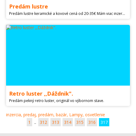
Predám lustre
Predám lustre keramické a kovové cená od 20-35€ Mám viac inzerátov kliknúť na meno
Retro luster ,,Dáždnik".
Predám pekný retro luster, originál vo výbornom stave.
inzercia, predaj, predám, bazár, Lampy, osvetlenie
1
..
312
313
314
315
316
317