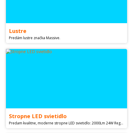
Lustre
Predám lustre značka Massive.
Stropne LED svietidlo
Predam kvalitne, moderne stropne LED svietidlo: 2000Lm 24W Regulacia farby svetla od 2700K-4000K-6500K jednoducho pomocou bezneho vypinaca Priemer 400mm Nove, nerozbalene 1Ks = 40€ 2Ks = 70€