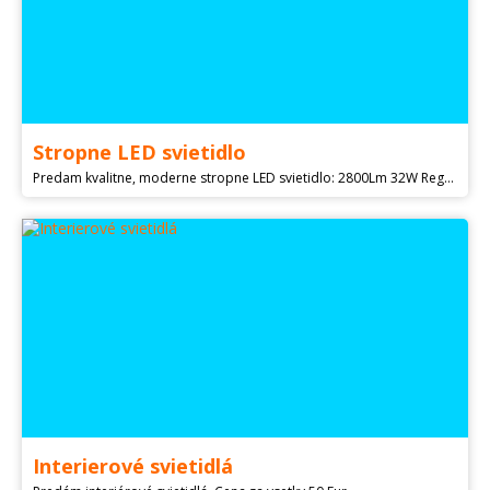
Stropne LED svietidlo
Predam kvalitne, moderne stropne LED svietidlo: 2800Lm 32W Regulacia farby svetla od 2700K po 6500K Stmievatelne 10-100% Priemer 560mm Dialkove ovladnie Nove, nepouzite. 1Ks = 70€ 2Ks = 120€
Interierové svietidlá