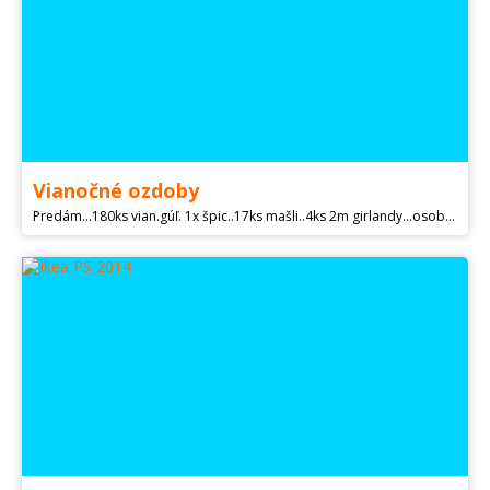
Vianočné ozdoby
Predám...180ks vian.gúľ. 1x špic..17ks mašli..4ks 2m girlandy...osobný odber..v rámci Košíc doveziem...