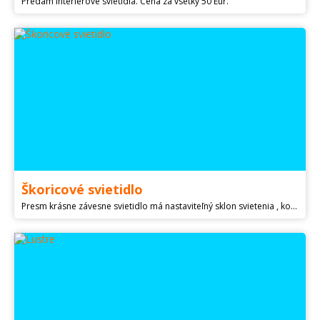
Predám interiérové svietidlá. Cena za vsetky 50 Eur.
Škoricové svietidlo
Presm krásne závesne svietidlo má nastaviteľný sklon svietenia , kovový ram, žiarovky E14., úsporné ktoré prilozim zdarma