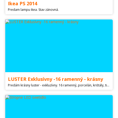
Ikea PS 2014
Predam lampu ikea. Stav zánovná.
LUSTER Exklusívny -16 ramenný - krásny
Predám krásny luster - exkluzívny. 16 ramenný, porcelán, krištály, tienidlá krásne brúsené zelenej farby. Rozmer cca: 100x100cm