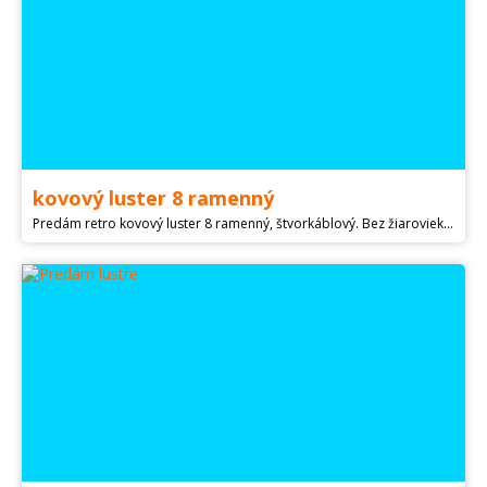
kovový luster 8 ramenný
Predám retro kovový luster 8 ramenný, štvorkáblový. Bez žiaroviek Stav ako na obrázkoch, plne funkčný. Preferujem osobný odber. Na dobierku neposielam, cena plus poštové. Platí do zmazania. Prosím komunikovať emailom.