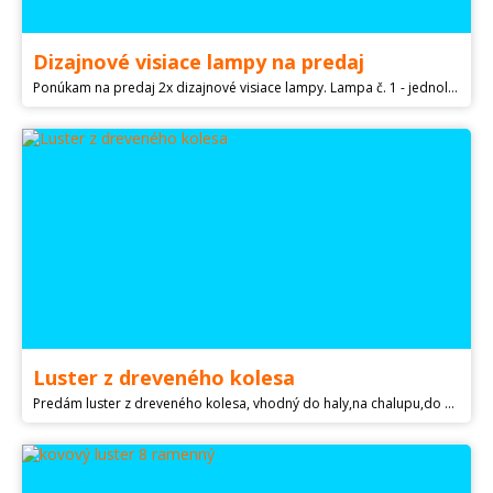
Dizajnové visiace lampy na predaj
Ponúkam na predaj 2x dizajnové visiace lampy. Lampa č. 1 - jednolampa s kamienkami, cena 50€ Lampa č. 2 - trojlampa, strieborná, vysoký lesk, cena 30€ Súčasťou sú aj úsporné žiarovky. Lampy sú funkčné, sú vo veľmi dobrom stave. Osobný odber v TT. V prípade záujmu ma kontaktujte telefonicky na .
Luster z dreveného kolesa
Predám luster z dreveného kolesa, vhodný do haly,na chalupu,do altánku, ako darček pod stromček a pod. Koleso je vyrobené z tvrdého dreva s priemerom 60 cm.Ošetrené je ekologickým lakom. Kované zdobenie: čierna farba, medená, alebo zlatá patina. Farba dreva: mahagón, dub, alebo svetlá prírodná. Žiarovky je možné použiť led, úsporné, alebo obyčajné so závitom E14. Skryté vedenie káblov. Pošlem aj na dobierku. Možnosť dokúpiť bočné lampy za 25€ ks.