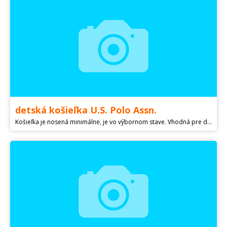
detská košieľka U.S. Polo Assn.
Košieľka je nosená minimálne, je vo výbornom stave. Vhodná pre dieťa vo veku 2-3 roky. Veľkosť hrudník: 54 cm Výška: 98 cm