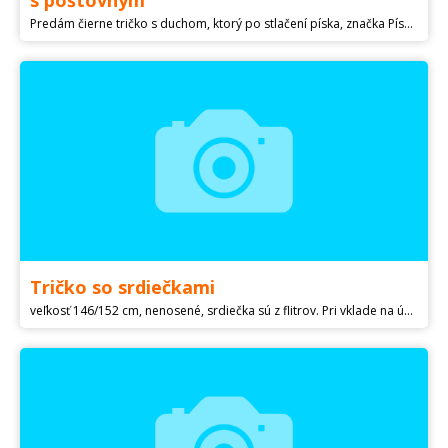
s poštovným
Predám čierne tričko s duchom, ktorý po stlačení píska, značka Pískacie, výborný stav. Uvedená veľkosť 158, ale zdá sa mi menšie. Dĺžka 55 cm, šírka 39 cm. Dá sa normálne prať v práčke, duchovi voda neublíži. Vhodné pre dievča, rukávy majú dievčenský strih. Obyčajné poštovné v cene.
Tričko so srdiečkami
veľkosť 146/152 cm, nenosené, srdiečka sú z flitrov. Pri vklade na účet + 2 eura poštovné, pri dobierke + 3 eura poštovné. Kuk aj moje ďalšie inzeráty.