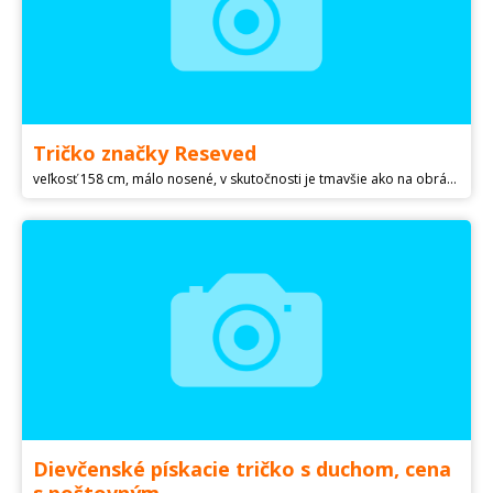
Tričko značky Reseved
veľkosť 158 cm, málo nosené, v skutočnosti je tmavšie ako na obrázku. Pri vklade na účet + 2 eura poštovné, pri dobierke + 3 eura. Kuk aj moje ďalšie inzeráty.
Dievčenské pískacie tričko s duchom, cena