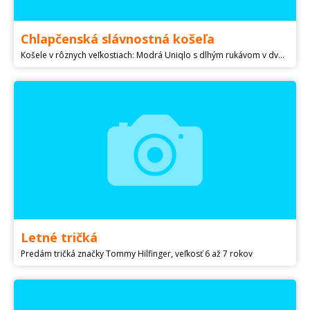
Chlapčenská slávnostná košeľa
Košele v rôznych veľkostiach: Modrá Uniqlo s dlhým rukávom v dvoch veľkostiach - 3-4 roky (104) a 7-8 rokov (128) - väčšia predaná Modrá košeľa LOGG (H&M) s krátkym rukávom veľkosti 128 (7-8 rokov) - Predaná Kockovaná košeľa H&M s dlhými rukávom veľkosti 116 (5-6 rokov) Biela košeľa H&M s dlhým rukávom veľkosti 128 (7-8 rokov) - Predaná Všetky košele sú čisté, bez fľakov, v top stave, boli nosené len na príležitosť. Cena 5€ za košeľu, v prípade kúpy viacerych je cena 4€ za košeľu.
Letné tričká
Predám tričká značky Tommy Hilfinger, veľkosť 6 až 7 rokov