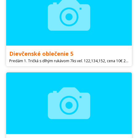
Dievčenské oblečenie 5
Predám 1. Tričká s dlhým rukávom 7ks veľ. 122,134,152, cena 10€ 2. Tričká s krátkym rukávom 7ks, veľ. 128,116,122,134, cena 10€ 3. Tielka 3ks veľ. 122,140,134 cena 3€ Spolu 16€ + Poštovné