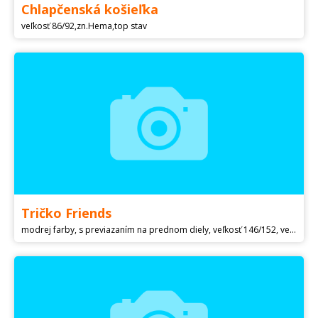
Chlapčenská košieľka
veľkosť 86/92,zn.Hema,top stav
Tričko Friends
modrej farby, s previazaním na prednom diely, veľkosť 146/152, veľmi málo nosené, z hrubšieho úpletu. Pri úhrade na účet vopred + 2 eurá poštovné, pri dobierke sa cena navýši o 3 eura. Kuk aj moje ďalšie inzeráty.