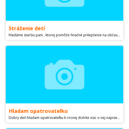
Stráženie detí
hľadáme staršiu pani , ktorej pomôže finačné prilepšenie na občastné povozenie dvojičiek v Nitre
Hladam opatrovatelku
Dobry deň hladam opatrovatelku k rocnej dcérke viac o nej napisem sukromne alebo po telefóne. Islo by casovo od 9-15tej sem tam aj na cely den obcas aj nocne vikendy... Platovo sa dohodneme. Nieje problem aj prespať. Mame velky byt.