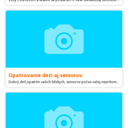
Opatrovanie deti aj seniorov
Dobrý deň,opatrím vašich blízkych, seniorov počas vašej neprítomnosti .Kurz mám i prax.Žilina a okolie,Bytča a okolie.Od 6/hodina a vyššie podľa stavu pacienta.