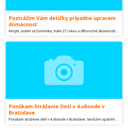
Postrážim Vám detičky prípadne upracem
domácnosť
Ahojte, volám sa Dominika, mám 27 rokov a dlhoročné skúsenosti s opatrovaním detí, aj vo svojej rodine ale aj mimo nej. So strážením detí v iných rodinách som začala pred 3 rokmi, rôzne vekové kategórie. Aktuálne strážim 5 detí (nie naraz). Termíny na stráženie si dohadujeme popredu, ideálne na začiatku týždňa. Časovo je to flexibilné, viem si zamestnanie prispôsobiť aj stráženie doobeda. Nie je problém ale ani s poobedným, prípadne večerným. Dohodnúť sa vždy vieme. Strážiť viem v rámci Bratislavy prípadne aj v okolí Stupavy. Stačí napísať a určite nájdeme spoločné riešenie :) Budem sa tešiť. Cena za stráženieje 8eur/hodina.
Ponúkam Stráženie Detí v 4.obvode v
Bratislave
Ponúkam stráženie detí v 4.obvode v Bratislave. Seriózne opatrím Vaše dieťatko, pravideľne aj nepravideľne - podľa dohody. Dlhoročné skúsenosti a prax sú samozrejmosťou. Možnosť stráženia aj u Vás doma. V prípade záujmu ma kontaktujte na tel.č.