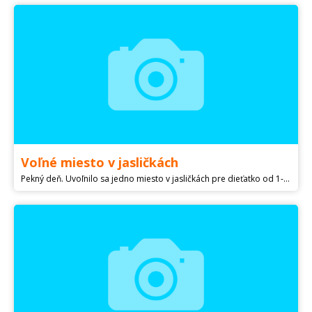
Voľné miesto v jasličkách
Pekný deň. Uvoľnilo sa jedno miesto v jasličkách pre dieťatko od 1-3 rokov. Malý kolektív 13 detí. Bratislava-Ružinov 400€, plus strava