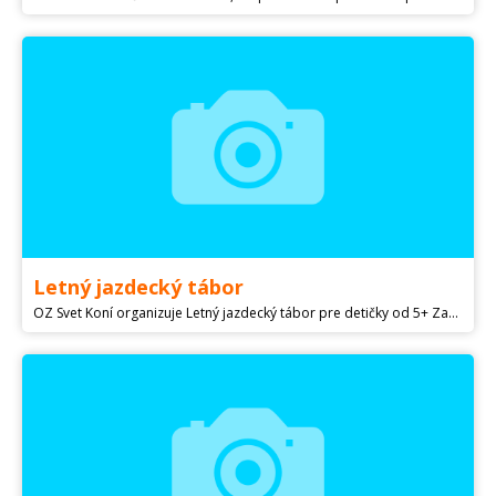
Letný jazdecký tábor
OZ Svet Koní organizuje Letný jazdecký tábor pre detičky od 5+ Zaručujeme bohatý program denná výučba jazdy na koni aj pre úplnych začiatočníkov. Viac sa môžete dozvedieť na alebo na fb oz svet koni nájdete videa a fotky z našich táborov. Poistenie detí v cene.