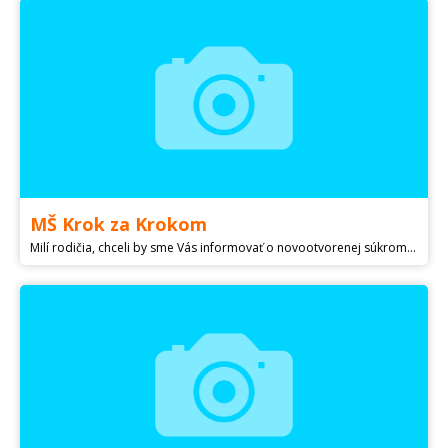
MŠ Krok za Krokom
Milí rodičia, chceli by sme Vás informovať o novootvorenej súkromnej Materskej škôlke. Naša škôlka je súkromná materská škôlka v mestskej časti Bratislava – Kramáre pre deti od 2,5 roka do 5 rokov. Naším cieľom je kvalitná, moderná, systematická a inovatívna metóda výchovy a vzdelávania inšpirovaná Dánskym vzdelávacím systémom, ktorý je pretransformovaný na detičky už od útleho veku. Zameriavame sa na rozvoj osobnosti, učíme sa samostatnosti, sebaobsluhe, rozvoju jemnej a hrubej motoriky hravou formou krôčik za krôčikom. Prijemná rodinná atmosféra je pre nás dôležitá. Vaším anjelikom poskytneme náruč plnú lásky a úsmev na ich tváričkách. Ak Vás náš inzerát oslovil neváhajte navštíviť pre viac informácií našu webovú stránku alebo nás priamo navštíviť na adrese Royova 7.