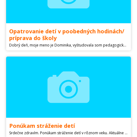
Opatrovanie detí v poobedných hodinách/
príprava do školy
Dobrý deň, moje meno je Dominika, vyštudovala som pedagogickú fakultu v Trnave a momentálne som učiteľkou na 2. stupni ZŠ. Okrem toho mám niekoľkoročné skúsenosti s opatrovaním detí od 2 mesiacov a taktiež prácou v detských jasliach. Nakoľko prácu s deťmi milujem, ponúkam možnosť opatrovania detí v poobedných/večerných hodinách. Taktiež viem pomôcť s prípravou dieťaťa do školy. Cena na hodinu je od 8€, prípadne dohodou.
Ponúkam stráženie detí
Srdečne zdravím. Ponúkam stráženie detí v rôznom veku. Aktuálne z dôvodu tehotenstva nemôžem vykonávať svoje rizikové zamestnanie (záchranár), mám dosť času a rada by som ho využila zmyslupne. Je možnosť spojiť stráženie s doučovaním predmetov ZŠ, hry na klavír/gitaru, alebo mať "tvorivé dielne" s vašimi deťmi - maľovanie, vyrábanie, alebo s inkeraktívnym kurzom prvej pomoci. Takmer 10 rokov som pracovala s mládežou na anglických táboroch a s deťmi na kresťanských táboroch. Cena je dohodou. Okolie Modry.