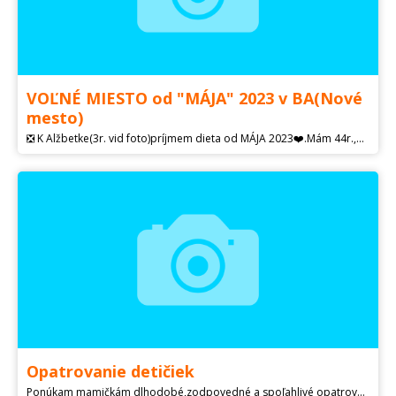
VOĽNÉ MIESTO od "MÁJA" 2023 v BA(Nové
mesto)
❎ K Alžbetke(3r. vid foto)príjmem dieta od MÁJA 2023❤️.Mám 44r.,2-školopovinné deti, 14ročné skúsenosti(vid foto) s opatrovaním detí na živnosť. Domáca strava, individualnejší, ľudskejší prístup a žiadna chorobnosť(minimálna), rôzne paušály...Príklad 7-9h/mesiac-520e so stravou. Od ÚPSVaR preplácanie. Blízko PIONIERSKA ULICA, RAČIANSKE MÝTO,VIVO,HLAVNA STANICA...atď.Na celé doobedie chodíme von.Tešíme sa na teba:).
Opatrovanie detičiek
Ponúkam mamičkám dlhodobé,zodpovedné a spoľahlivé opatrovanie vašich ratolestí.Som tu pre nich každý deň aj víkendy,celý deň aj na noc.Opatrujem detičky vo veku od 1 roka.Detičky majú pri mne všetko celodenný program,stravu pitný režim ja sama mám deti takže mám 23 ročnú skúsenosť,som spoľahlivá a zodpovedná budem rada ak sa mi ozvete