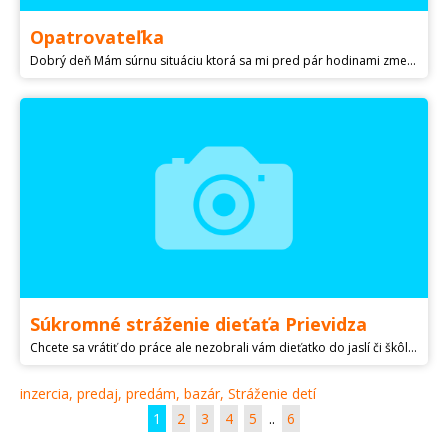
Opatrovateľka
Dobrý deň Mám súrnu situáciu ktorá sa mi pred pár hodinami zmenila v opatrovateľke ktorá mi nepríde včase v akom mi mala a bol som nútení ihneď napísať ohľadom opatrenia detí... Som otec 3 maloletých detí a mám dočasne zverené deti do mojej starostlivosťi.... Potrebujem v pondelok ráno o 7:00hod zaviesť mi 6r. chlapca do škôlky a počas dňa byť s 2,5r.dcérkou a 5mes. synčekom. Prosím o pomoc pri ich opatere do 15:00hod. dokiaľ prídem z práce. Finančne to máte plné zabezpečené + ubytovanie... Poprosím o spätnú odpoveď aby som sa vedel zariadiť... Obec Nevidzany okres Prievidza. Som ochotný prísť aj prevás pokiaľ by sa vám inak nedalo... Ďakujem vám veľmi pekne...sms volať prezvonte ja zavolám. Dohodneme sa Ďakujem za záujem... Opatrovanie Opatrovateľka Pestúnka
Súkromné stráženie dieťaťa Prievidza
Chcete sa vrátiť do práce ale nezobrali vám dieťatko do jaslí či škôlky? Potrebujete si zájsť k doktorovi,kaderníčke alebo si niečo vybaviť a nemá vám kto dieťatko postrážiť ?Ponúkam vám možnosť dlhodobého ale i jednorázového stráženia. Ak Vás táto možnosť oslovila vyplňte mi kontaktý dotazník.
inzercia, predaj, predám, bazár, Stráženie detí
1
2
3
4
5
..
6