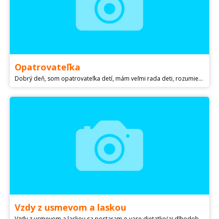
Opatrovateľka
Dobrý deň, som opatrovateľka detí, mám veľmi rada deti, rozumiem si s nimi, naučila by som ich nové zručnosti. Mám certifikát opatrovania detí. Ostávam s pozdravom.
Vzdy z usmevom a laskou
Vzdy z usmevom a laskou sa postaram o vase dietatko(aj dlhodobo pri vycestovani za pracou atd.) ci seniora.