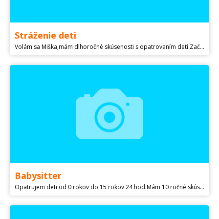
Stráženie deti
Volám sa Miška,mám dlhoročné skúsenosti s opatrovaním detí.Začala som opatrovať ako dievča mojich 3 bratrancov a poviem vám boli to riadny výmyselnici ale ja som ich hravo zvládla a do dnes ma to baví sa starať o detičky.Rada s nimi chodím do prírody,ihriská a pod..Ešte by som napísala že máme zvieratká.Ešte som zabudla dodať že nemám problém pomôcť s domácimi prácami.A hlavne mám rada čisto v domácnosti ..Dohodnúť sa vieme.Budem sa veľmi tešiť na váš poklad ..
Babysitter
Opatrujem deti od 0 rokov do 15 rokov 24 hod.Mám 10 ročné skúsenosti.Mam skúsenosti aj s postihnutými deťičkami,bližšie info po telefóne.Žilina a okolie,Bytča a okolie.