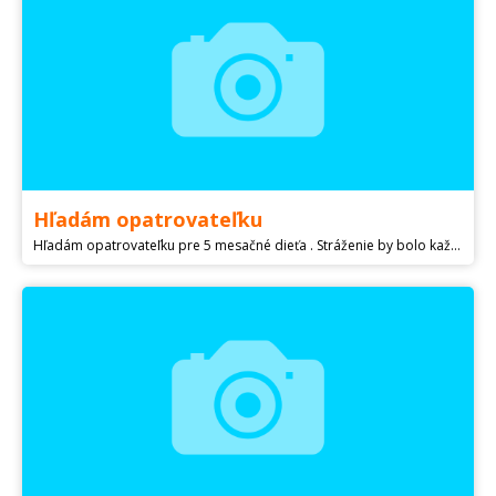
Hľadám opatrovateľku
Hľadám opatrovateľku pre 5 mesačné dieťa . Stráženie by bolo každú stredu od 9-12hod, výnimočne aj v iný deň podľa potreby . Poprosím kontaktovat len so skúsenosťami, študentky nevolat,stráženie súrodencov neberiem ako prax. Ideálne žena nad 30 rokov. Na odmene sa dohodneme osobne