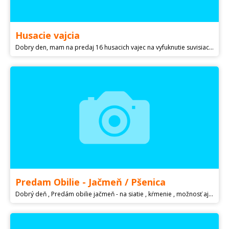
Husacie vajcia
Dobry den, mam na predaj 16 husacich vajec na vyfuknutie suvisiace stemou Velkej noci. Komplet 16vajec=€25(cena pevna) 1 vajce = €2 2
Predam Obilie - Jačmeň / Pšenica
Dobrý deň , Predám obilie jačmeň - na siatie , kŕmenie , možnosť aj šrotaný . Cena dohodou podľa množstva a stavu