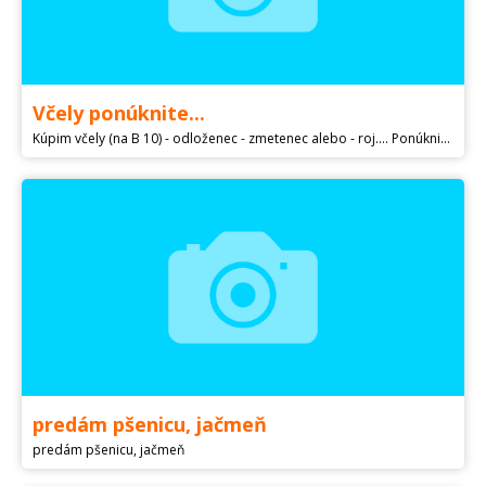
Včely ponúknite...
Kúpim včely (na B 10) - odloženec - zmetenec alebo - roj.... Ponúknite cenovo prístupný NÁVRH, max. 20 km v okolí Zvolena. Posielajte e-maily; telefón je vymyslený ! Včely ponúknite... Nehanbite sa, napíšte vašu Ponuku !
predám pšenicu, jačmeň
predám pšenicu, jačmeň