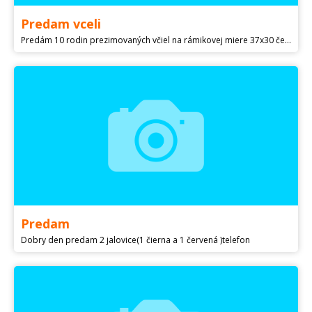
Predam vceli
Predám 10 rodin prezimovaných včiel na rámikovej miere 37x30 čechoslovák. Cena: 1 rodina 120€. tel.cislo:
Predam
Dobry den predam 2 jalovice(1 čierna a 1 červená )telefon