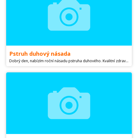
Pstruh duhový násada
Dobrý den, nabízím roční násadu pstruha duhového. Kvalitní zdravý chov, dobrá genetika. Velikost 11-15 cm. Cena: 1-1000ks cena 0,5 E kus, 1000-3000ks 0,4 E kus, 3000-5000ks 0,33 E kus, 5000-10000ks 0,27 E ks. Při odběru nad 1500ks možnost dopravy, 0,25 E 1 km. Místo farmy Lanškroun ČR. Inzerát platí do smazání. Více informací na tel.