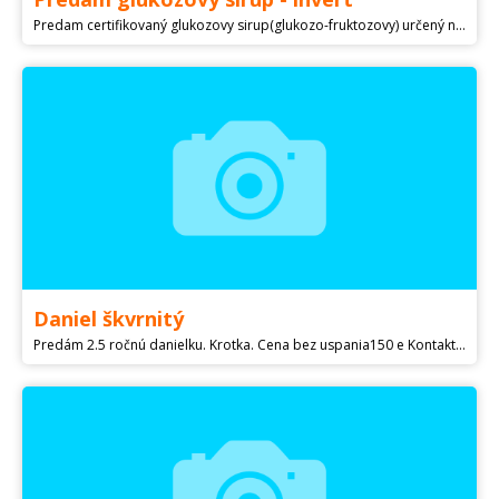
Predam certifikovaný glukozovy sirup(glukozo-fruktozovy) určený na zakrmovanie včelstiev, sirup ma hustotu medu,takmer 80% susiny, Vyhody: nekristalizuje, neskysne, vcely sa navzajom nevyrabuju... Pre viac info volat kedykolvek na tel cislo Po dohode vieme doviest aj k vam domov len ZA PREPRAVNÉ NÁKLADY. Cena. : 1,47€ do 300kg 1,40 €. 300+ Cena stabilna do marca 31. -moznost vystavit aj fakturu ! ( je potrebne si priniest vlastne nadoby... Bandasky s malým hrdlom hlasit vopred !! Pre vyhladavanie - medomed medomet vceli vcely včely roj roje odlozence matky sklenar vigor maringotka odvieckovac cukor sirup glukozovy, invert izoglukoza izoglukóza )
Daniel škvrnitý
Predám 2.5 ročnú danielku. Krotka. Cena bez uspania150 e Kontakt mail