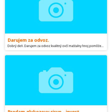
Darujem za odvoz.
Dobrý deň. Darujem za odvoz kvalitný ovčí maštalny hnoj pomôžem s nahodenim. Kto mate záujem tak sa ozvite.
Predam glukozovy sirup - invert