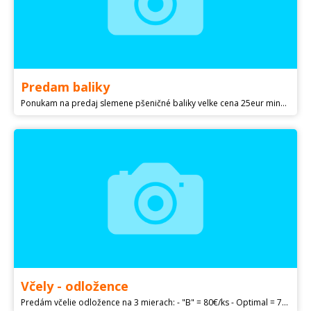
Predam baliky
Ponukam na predaj slemene pšeničné baliky velke cena 25eur minuloročné
Včely - odložence
Predám včelie odložence na 3 mierach: - "B" = 80€/ks - Optimal = 70€/ks - Langstroth = 70€/ks Odber je v júni u nás pri Malackách. Odložence su zabalené v jednorazových nových krabiciach, kde vkladám 5 rámkov (3 plodové, 2 zásobné), ako môžete vidieť na fotografii.