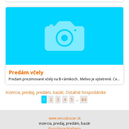
Predám včely
Predam prezimované včely na B-rámikoch.. Melivo je vyšetrené. Cena 1 rodiny 190€.
inzercia, predaj, predám, bazár, Ostatné hospodárske
1
2
3
4
5
..
84
www.senzabazar.sk
inzercia, predaj, predám, bazár
Populárne hľadania