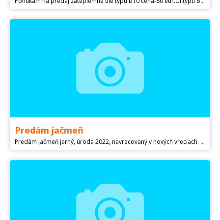
Ponukam na predaj zateplemne ule typu b10 cena-80 eur.Ul typu B10 prerobeny na chov matiek cena-60 eur.Matersku mriezku v rame cena-17 eur.Blizsie info po tel.
Predám jačmeň
Predám jačmeň jarný, úroda 2022, navrecovaný v nových vreciach. Cena 34€/100kg. Volajte na t.č.