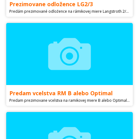
Prezimovane odložence LG2/3
Predám prezimované odložence na rámikovej miere Langstroth 2/3 s minuloročnými matkami sklenárkami. Včelstvá su na dvoch nádstavkoch, odber možný koncom apríla. Dovoz možný po dohode.Pri kupe 4 odložencov cena 180€
Predam vcelstva RM B alebo Optimal
Predam prezimovane vcelstva na ramikovej miere B alebo Optimal. Tel. kontakt .