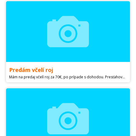
Predám včelí roj
Mám na predaj včelí roj za 70€, po prípade s dohodou. Presťahovali sa do steny starého domu a žujú tam asi 3-4 roky Prosím kontaktujte ma na email: liliom14@ S pozdravom Katonova