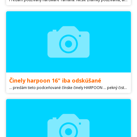
Činely harpoon 16" iba odskúšané
... predám tieto podceňované čínske činely HARPOON ... pekný čistý priezračný zvuk, svoje uplatnenie určite nájdu v každom štýle .. 16"-60€/kus Ceny sú pevné, dobierka možná plus poštovné, iba volať !