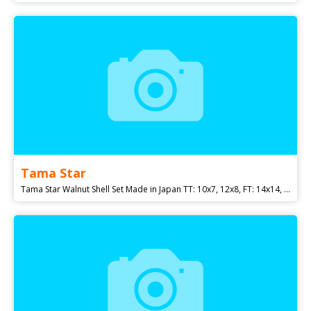
Tama Star
Tama Star Walnut Shell Set Made in Japan TT: 10x7, 12x8, FT: 14x14, 16x16, (+ nožičky FT) BD: 22x16 3200€ Možná výmena s dohodou