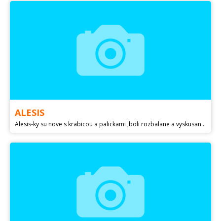
ALESIS
Alesis-ky su nove s krabicou a palickami ,boli rozbalane a vyskusane asi len 3x ....