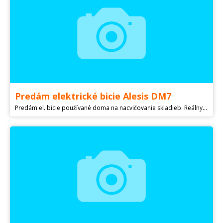
Predám elektrické bicie Alesis DM7
Predám el. bicie používané doma na nacvičovanie skladieb. Reálny basový pedál (nie pedálový spínač). PS: prosím kontaktovať e-mailom