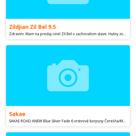
Zildjian Zil Bel 9,5
Zdravim. Mam na predaj cinel Zil Bel v zachovalom stave. Hutny zvuk. Zachovaly neposkodeny. Predavam z dovodu nevyuzitia. Idealne osobny odber. Po dohode mozem poslat postou.
Sakae
SAKAE ROAD ANEW Blue Silver Fade 6 vrstvové korpusy Čerešňa/Mahagón. TT: 10x7,12x8, FT: 14x12, (možnosť kúpy aj 16FT) BD: 20x18 SD: 14x5.5 Cena: 1100€ + možná výmena s dohodou