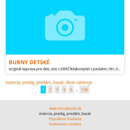
BUBNY DETSKÉ
originál súprava pre deti, (nie z DRÁČIKA)komplet s pedálmi, HH, činely. Stolička a paličky sú k tomu ZADARMO !!
inzercia, predaj, predám, bazár, Bicie nástroje
1
2
3
4
5
..
130
www.senzabazar.sk
inzercia, predaj, predám, bazár
Populárne hľadania
Nastavenia cookies