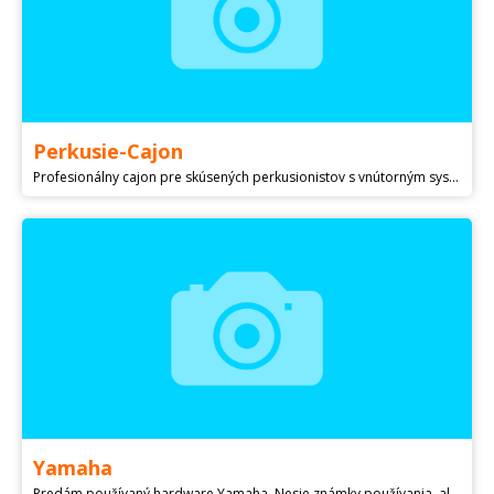
Perkusie-Cajon
Profesionálny cajon pre skúsených perkusionistov s vnútorným systémom ladenia, na ktorý nepotrebujete žiadny nástroj. Je presnejší a navrhnutý pre tých, ktorí hľadajú kvalitný nástroj. TECHNICKÝ POPIS: Struný: 4 Rozmery: 47 x 30 x 30 cm Farba: telo -natural, kryt – carbon Telo: 10 mm breza. Kryt: brezový laminát, hrúbka 3,8 mm. Ladiaci systém: Tento cajon má vnútorný Ladiaci systém:Tento cajon má externý ladiaci systém, ku ktorému budete potrebovať Imbusový kľúč,ktorý je súčasťou balenia. 70 eur - osobný odber 75 eur - cena s poštovným Pri osobnom,kontaktovať telefonicky Viac info:
Yamaha
Predám používaný hardware Yamaha. Nesie známky používania, ale je funkčný. 2x model CS755 - 75€ za kus