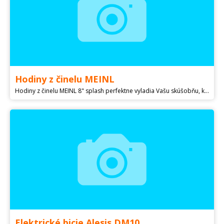
Hodiny z činelu MEINL
Hodiny z činelu MEINL 8" splash perfektne vyladia Vašu skúšobňu, kanceláriu Osobne SENICA/TRNAVA + poslanie po obdržaní Vašej platby, kontakt: email/tel + poštovné balné 7€
Elektrické bicie Alesis DM10