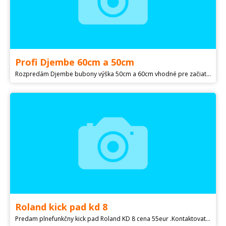
Profi Djembe 60cm a 50cm
Rozpredám Djembe bubony výška 50cm a 60cm vhodné pre začiatočníka aj pokročilého , blana kozia koža ,korpus exotické drevo . Djembe sú nehrané a neposkodené. -Djembe Maľované Profi výška 60cm cena 90€ -Djembe Maľované Profi 50cm výška cena 65eur . - Djembe Bez zdobenia Beginer cena 40eur - Vyrezávané výška 50cm cena 50€ Osobne aj s možnosťou odskúšať a vybrať si je v BA III (Bratislava - Nové Mesto). Ak víkend neodpisujem ozvem sa pondelok.
Roland kick pad kd 8
Predam plnefunkčny kick pad Roland KD 8 cena 55eur .Kontaktovat na mobil.