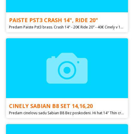
PAISTE PST3 CRASH 14", RIDE 20"
Predam Paiste Pst3 brass. Crash 14" - 20€ Ride 20" - 40€ Cinely v 100% stave. Info mailom alebo telefonicky na
CINELY SABIAN B8 SET 14,16,20
Predam cinelovu sadu Sabian B8 Bez poskodeni. Hi hat 14" Thin crash 16" Ride 20" Puzdro v cene. Info mailom alebo telefonicky na