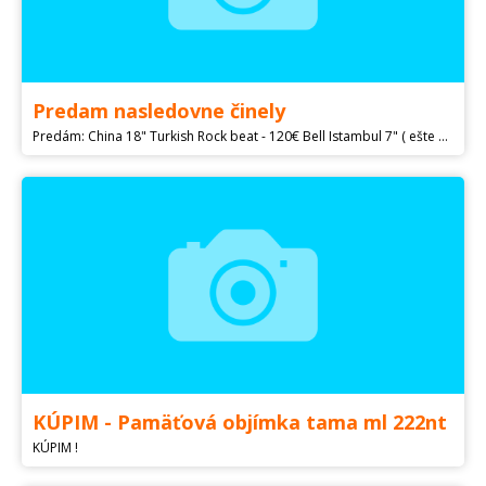
Predam nasledovne činely
Predám: China 18" Turkish Rock beat - 120€ Bell Istambul 7" ( ešte v zaruke , krásny dlhý sustain) - 85€ Ping China 16" Istambul Mehmet ( zaujimavo deformovana, super zvuk medzi China a crash) - 100€ Ride Meinl Soundcaster 20" ( hybrid, silnÿ výrazný bell , foto na požiadanie) - 120€
KÚPIM - Pamäťová objímka tama ml 222nt
KÚPIM !