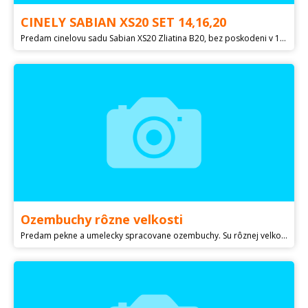
CINELY SABIAN XS20 SET 14,16,20
Predam cinelovu sadu Sabian XS20 Zliatina B20, bez poskodeni v 100% stave. Medium hi hat 14" Medium thin crash 16" Medium ride 20" Info mailom alebo telefonicky na
Ozembuchy rôzne velkosti
Predam pekne a umelecky spracovane ozembuchy. Su rôznej velkosti od 160- 185 cm. Palica z z dobré vysušeneho dreva, opatrené dvakrát náterom. Na ozembuchu sú akustické rolničky, stuhy, prípadne aj klakson. Ku ozembuchu je činel a 2ks paličky. Ozembuch plne postačuje na bežné hranie, alebo ako darček. Cena 70-90€/ks, prípadne dohoda na mieste. Pošlem aj na dobierku. Viac po telefone, pripadne mailom. Pozri aj moje iné inzeráty.