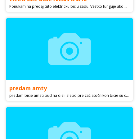
Ponukam na predaj tuto elektricku biciu sadu. Vsetko funguje ako ma. Moznost nahravat priamo cez DAW. Moznost vyskusat.
predam amty
predam bicie amati bud na dieli alebo pre začiatočnikoh bicie su cele su tam us starie blani predam ich bez cinelu a čelestoni stojan na celestonu mam aj stojan na cinel nemam ktomu ani slapak davam ktomu nahradne stojani prechodaki a timpaki a dailsie veci cena 70 plus dohoda ista